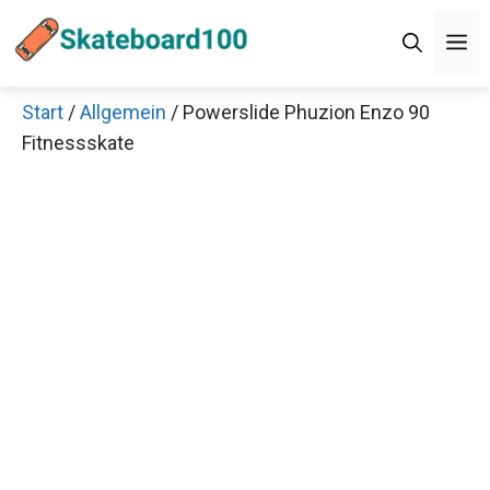
Zum
Men
Inhalt
springen
Start
/
Allgemein
/ Powerslide Phuzion Enzo 90
Fitnessskate
Jetzt anschauen