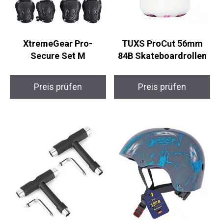
XtremeGear Pro-
TUXS ProCut 56mm
Secure Set M
84B Skateboardrollen
Preis prüfen
Preis prüfen