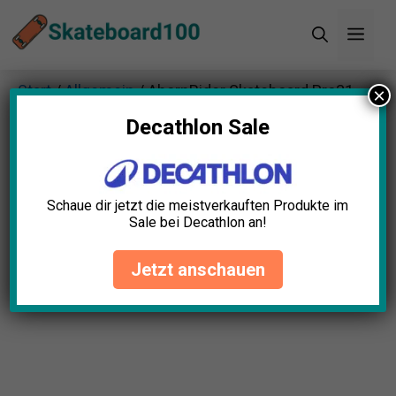
Zum
Men
Inhalt
springen
Start
/
Allgemein
/ AhornRider Skateboard Pro31
×
Decathlon Sale
Schaue dir jetzt die meistverkauften Produkte im
Sale bei Decathlon an!
Jetzt anschauen