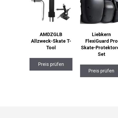
AMDZGLB
Liebkern
Allzweck-Skate T-
FlexiGuard Pro
Tool
Skate-Protektor
Set
Preis prüfen
Preis prüfen