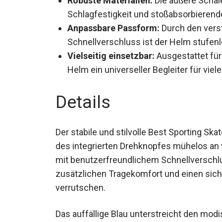
Robuste Materialien:
Die äußere Schal
Schlagfestigkeit und stoßabsorbierend
Anpassbare Passform:
Durch den vers
Schnellverschluss ist der Helm stufen
Vielseitig einsetzbar:
Ausgestattet für 
der Helm ein universeller Begleiter für v
Details
Der stabile und stilvolle Best Sporting Ska
dank des integrierten Drehknopfes mühel
Riemen mit benutzerfreundlichem Schnell
sorgen für zusätzlichen Tragekomfort und 
zu verrutschen.