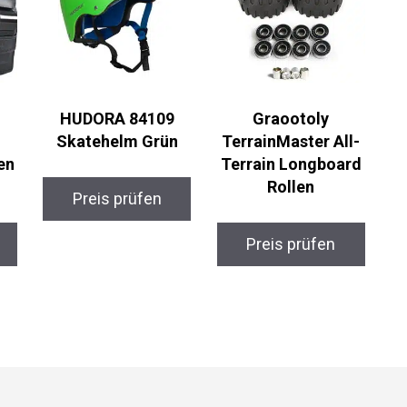
HUDORA 84109
Graootoly
Skatehelm Grün
TerrainMaster All-
en
Terrain Longboard
Rollen
Preis prüfen
Preis prüfen