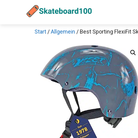
Zum
Inhalt
springen
Start
/
Allgemein
/ Best Sporting FlexiFit 