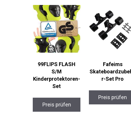
99FLIPS FLASH
Fafeims
S/M
Skateboardzube
Kinderprotektoren-
r-Set Pro
Set
Preis prüfen
Preis prüfen