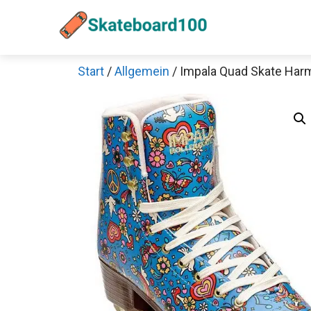
Zum
Inhalt
springen
Start
/
Allgemein
/ Impala Quad Skate Har