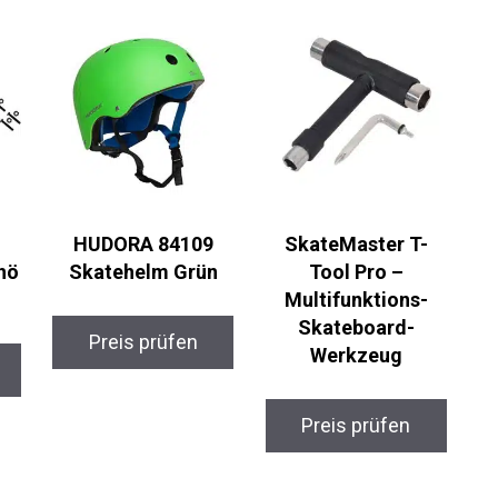
HUDORA 84109
SkateMaster T-
hö
Skatehelm Grün
Tool Pro –
Multifunktions-
Skateboard-
Preis prüfen
Werkzeug
Preis prüfen