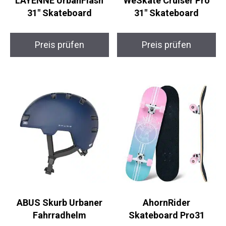
LAYENNE UrbanFlash
WeSkate Cruiser Pro
31″ Skateboard
31″ Skateboard
Preis prüfen
Preis prüfen
ABUS Skurb Urbaner
AhornRider
Fahrradhelm
Skateboard Pro31