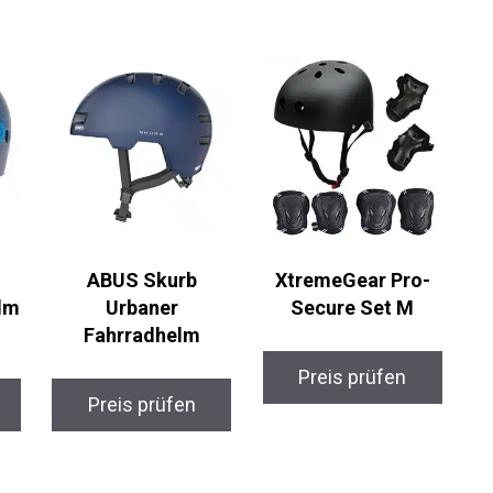
ABUS Skurb
XtremeGear Pro-
Urbaner
Secure Set M
Fahrradhelm
Preis prüfen
Preis prüfen