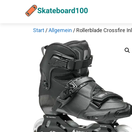
Zum
Inhalt
springen
Start
/
Allgemein
/ Rollerblade Crossfire I