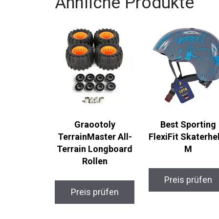
Graootoly
Best Sporting
TerrainMaster All-
FlexiFit
Terrain Longboard
Skaterhelm M
Rollen
Preis prüfen
Preis prüfen