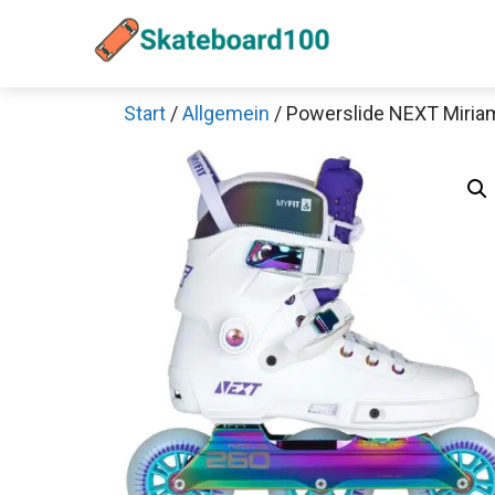
Zum
Inhalt
springen
Start
/
Allgemein
/ Powerslide NEXT Miriam