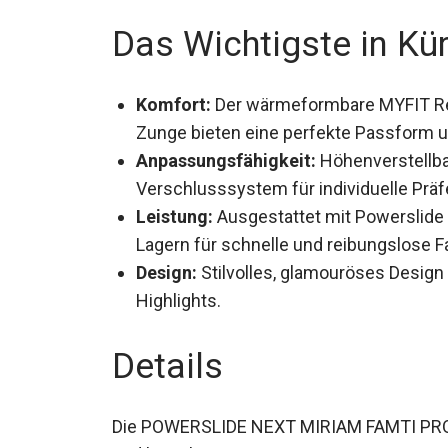
Das Wichtigste in Kü
Komfort:
Der wärmeformbare MYFIT Rea
Zunge bieten eine perfekte Passform 
Anpassungsfähigkeit:
Höhenverstellba
Verschlusssystem für individuelle Prä
Leistung:
Ausgestattet mit Powerslid
9-Lagern für schnelle und reibungslose
Design:
Stilvolles, glamouröses Design
auffälligen Highlights.
Details
Die POWERSLIDE NEXT MIRIAM FAMTI PRO 1