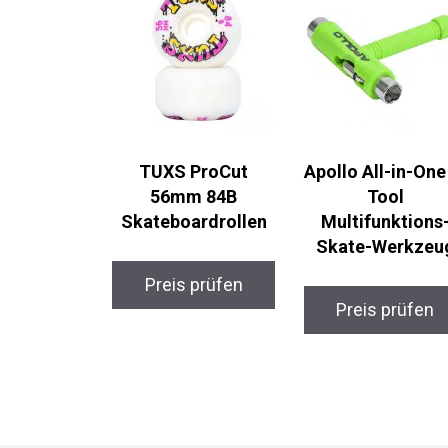
TUXS ProCut
Apollo All-in-On
56mm 84B
T-Tool
Skateboardrollen
Multifunktions-
Skate-Werkzeu
Preis prüfen
Preis prüfen