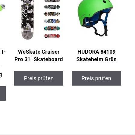
e
WeSkate Cruiser
HUDORA 84109
Pro 31″ Skateboard
Skatehelm Grün
g
Preis prüfen
Preis prüfen