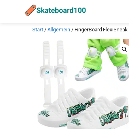
Zum
Inhalt
springen
Start
/
Allgemein
/ FingerBoard FlexiSneak