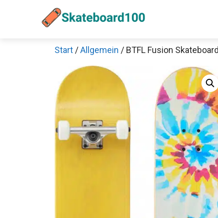
Zum
Inhalt
springen
Start
/
Allgemein
/ BTFL Fusion Skateboar
Sch