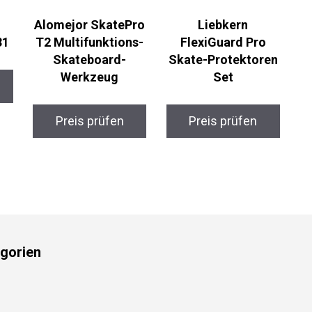
Alomejor SkatePro
Liebkern
1
T2 Multifunktions-
FlexiGuard Pro
Skateboard-
Skate-Protektoren
Werkzeug
Set
Preis prüfen
Preis prüfen
gorien