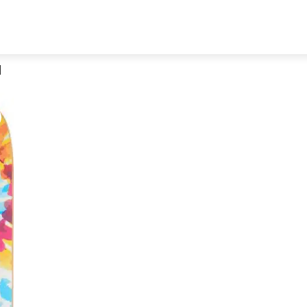
d
Decathlon Sale
aue dir jetzt die meistverkauften Produkte im Sale bei Decathlon
Jetzt anschauen