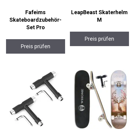
Fafeims
LeapBeast Skaterhelm
Skateboardzubehör-
M
Set Pro
Preis prüfen
Preis prüfen