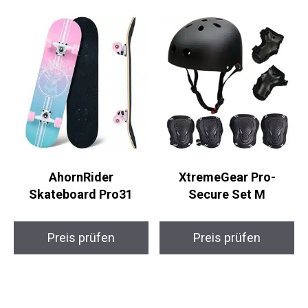
Preis prüfen
Preis prüfen
AhornRider
XtremeGear Pro-
Skateboard Pro31
Secure Set M