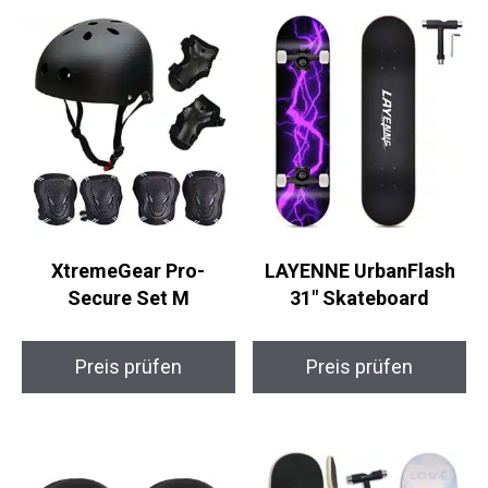
Erlebnis brauchst.
Ähnliche Produkte
XtremeGear Pro-
LAYENNE UrbanFlash
Secure Set M
31″ Skateboard
Preis prüfen
Preis prüfen