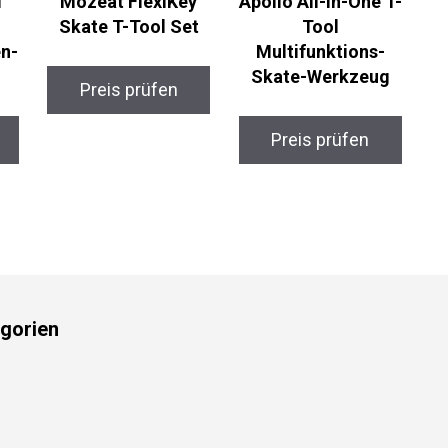
Mozeat FlexiKey
Apollo All-in-One
Skate T-Tool Set
T-Tool
n-
Multifunktions-
Skate-Werkzeug
Preis prüfen
Preis prüfen
gorien