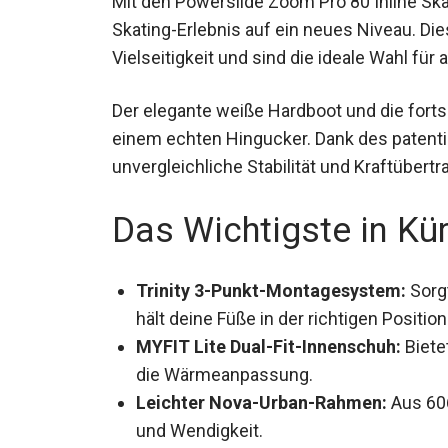
Mit den Powerslide Zoom Pro 80 Inline Sk
dein Skating-Erlebnis auf ein neues Niveau
Vielseitigkeit und sind die ideale Wahl für
Der elegante weiße Hardboot und die fort
einem echten Hingucker. Dank des patent
du unvergleichliche Stabilität und Kraftübe
Das Wichtigste in Kü
Trinity 3-Punkt-Montagesystem:
Sorgt
hält deine Füße in der richtigen Position
MYFIT Lite Dual-Fit-Innenschuh:
Biete
die Wärmeanpassung.
Leichter Nova-Urban-Rahmen:
Aus 606
und Wendigkeit.