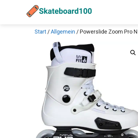
Zum
Inhalt
springen
Start
/
Allgemein
/ Powerslide Zoom Pro No