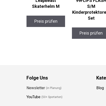
LeapBeast
99FLIPS FLASH
Skaterhelm M
S/M
Kinderprotektore
Set
Preis prüfen
Preis prüfen
Folge Uns
Kate
Newsletter
Blog
(in Planung)
YouTube
(50+ Sportarten)