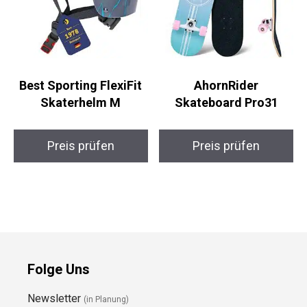
Best Sporting FlexiFit
AhornRider
Skaterhelm M
Skateboard Pro31
Preis prüfen
Preis prüfen
Folge Uns
Newsletter
(in Planung)
YouTube
(50+ Sportarten)