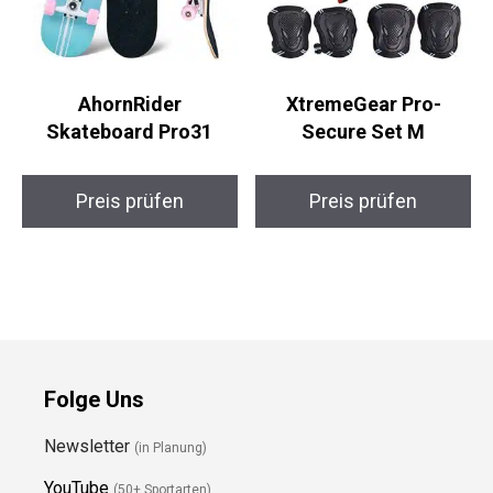
AhornRider
XtremeGear Pro-
Skateboard Pro31
Secure Set M
Preis prüfen
Preis prüfen