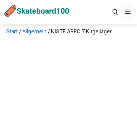
Zum
Men
Inhalt
springen
Start
/
Allgemein
/ KISTE ABEC 7 Kugellager
Jetzt anschauen