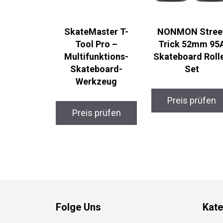
SkateMaster T-
NONMON Stree
Tool Pro –
Trick 52mm 95
Multifunktions-
Skateboard Roll
Skateboard-
Set
Werkzeug
Preis prüfen
Preis prüfen
Folge Uns
Kate