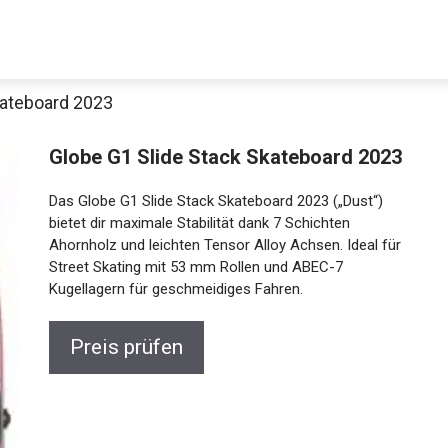
kateboard 2023
Decathlon Sale
Globe G1 Slide Stack Skateboard
2023
Das Globe G1 Slide Stack Skateboard 2023 („Dust“)
aue dir jetzt die meistverkauften Produkte im Sale bei Decathlon
bietet dir maximale Stabilität dank 7 Schichten
Ahornholz und leichten Tensor Alloy Achsen. Ideal
für Street Skating mit 53 mm Rollen und ABEC-7
Jetzt anschauen
Kugellagern für geschmeidiges Fahren.
Preis prüfen