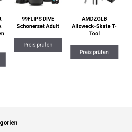
t
99FLIPS DIVE
AMDZGLB
A
Schonerset Adult
Allzweck-Skate T-
en
Tool
Preis prüfen
Preis prüfen
gorien