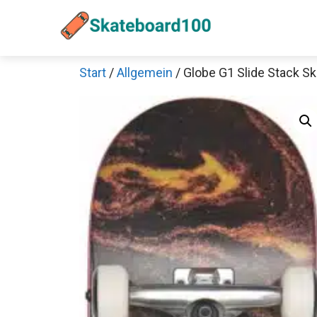
Zum
Inhalt
springen
Start
/
Allgemein
/ Globe G1 Slide Stack S
Sch