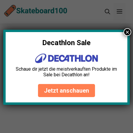
Zum
Men
Inhalt
springen
×
Startseite
»
Blog
»
Skimboard Test: Die 5 besten
(Bestenliste)
Decathlon Sale
Skimboard Test: Die 5 besten
(Bestenliste)
Schaue dir jetzt die meistverkauften Produkte im
Sale bei Decathlon an!
Oliver Berger
April 23, 2025
Jetzt anschauen