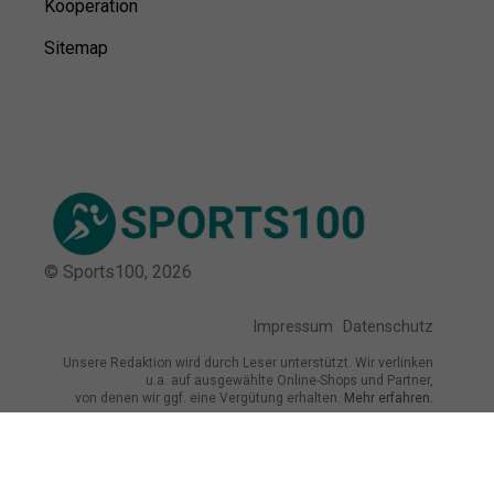
Kooperation
Sitemap
© Sports100,
2026
Impressum
Datenschutz
Unsere Redaktion wird durch Leser unterstützt. Wir verlinken
u.a. auf ausgewählte Online-Shops und Partner,
von denen wir ggf. eine Vergütung erhalten.
Mehr erfahren.
Adresse
Schönhauser Allee 80, 10439 Berlin,