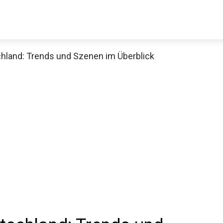
chland: Trends und Szenen im Überblick
Decathlon Sale
aue dir jetzt die meistverkauften Produkte im Sale bei Decathlon
Jetzt anschauen