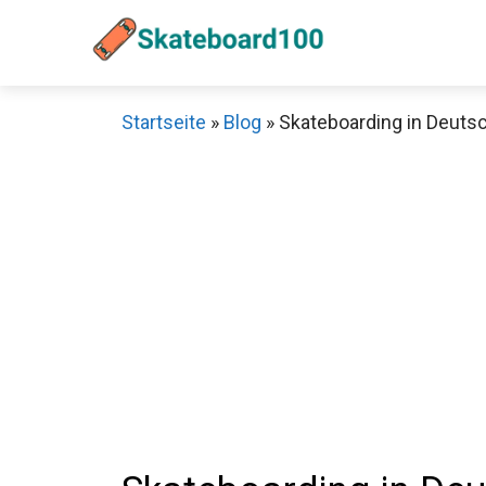
Zum
Inhalt
springen
Startseite
»
Blog
»
Skateboarding in Deuts
Sch