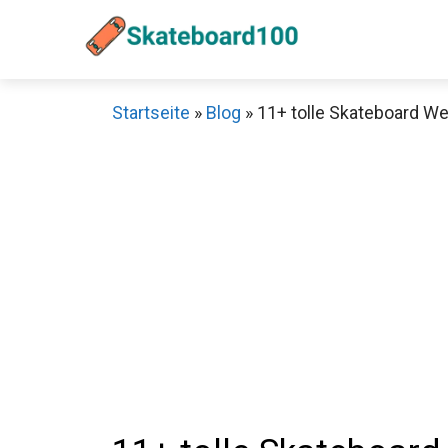
Zum
Inhalt
springen
Startseite
»
Blog
»
11+ tolle Skateboard W
Sch