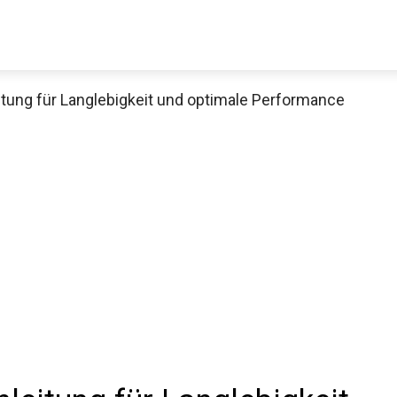
itung für Langlebigkeit und optimale Performance
Decathlon Sale
aue dir jetzt die meistverkauften Produkte im Sale bei Decathlon
Jetzt anschauen