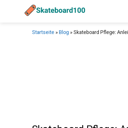
Zum
Inhalt
springen
Startseite
»
Blog
»
Skateboard Pflege: Anle
Sch