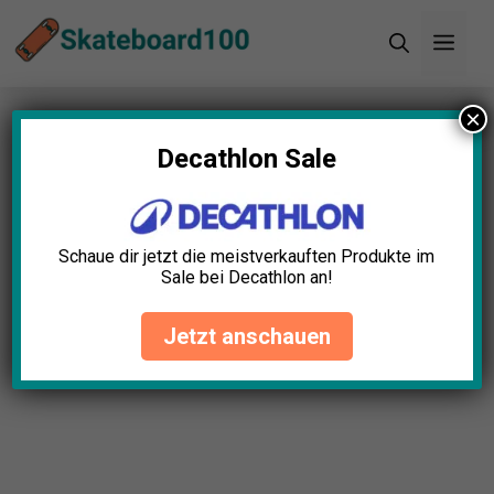
Zum
Men
Inhalt
springen
×
Startseite
»
Blog
»
11+ tolle Skateboard Geschenk
Ideen (2024)
Decathlon Sale
11+ tolle Skateboard
Geschenk Ideen (2024)
Schaue dir jetzt die meistverkauften Produkte im
Sale bei Decathlon an!
Oliver Berger
April 23, 2025
Jetzt anschauen