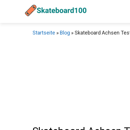
Zum
Inhalt
springen
Startseite
»
Blog
»
Skateboard Achsen Test:
Sch