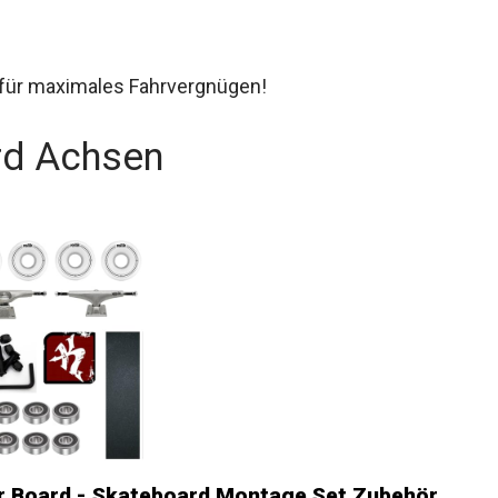
 für maximales Fahrvergnügen!
rd Achsen
Board - Skateboard Montage Set Zubehör