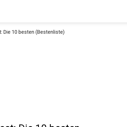
 Die 10 besten (Bestenliste)
Decathlon Sale
aue dir jetzt die meistverkauften Produkte im Sale bei Decathlon
Jetzt anschauen