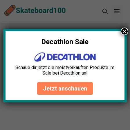
Zum
Men
Inhalt
springen
×
Startseite
»
Blog
»
Rollen Skateboard Test: Die 11
besten Rollen Skateboards (Bestenliste)
Decathlon Sale
Rollen Skateboard Test: Die
11 besten Rollen Skateboards
Schaue dir jetzt die meistverkauften Produkte im
(Bestenliste)
Sale bei Decathlon an!
Oliver Berger
April 23, 2025
Jetzt anschauen