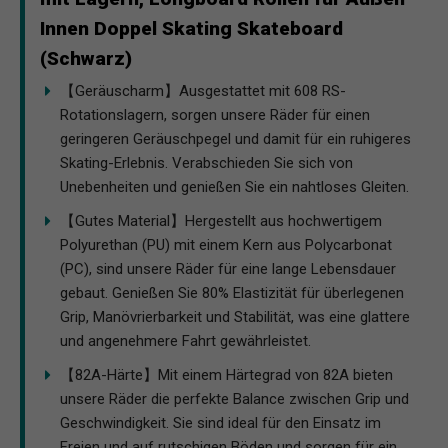
Innen Doppel Skating Skateboard
(Schwarz)
【Geräuscharm】Ausgestattet mit 608 RS-
Rotationslagern, sorgen unsere Räder für einen
geringeren Geräuschpegel und damit für ein ruhigeres
Skating-Erlebnis. Verabschieden Sie sich von
Unebenheiten und genießen Sie ein nahtloses Gleiten.
【Gutes Material】Hergestellt aus hochwertigem
Polyurethan (PU) mit einem Kern aus Polycarbonat
(PC), sind unsere Räder für eine lange Lebensdauer
gebaut. Genießen Sie 80% Elastizität für überlegenen
Grip, Manövrierbarkeit und Stabilität, was eine glattere
und angenehmere Fahrt gewährleistet.
【82A-Härte】Mit einem Härtegrad von 82A bieten
unsere Räder die perfekte Balance zwischen Grip und
Geschwindigkeit. Sie sind ideal für den Einsatz im
Freien und auf rutschigen Böden und sorgen für ein